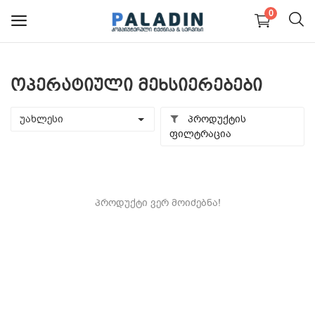
0
ოპერატიული მეხსიერებები
PC კომპიუტერები და
ნაწილები
უახლესი
პროდუქტის
ფილტრაცია
ნოუთბუქები და ნაწილები
მონიტორები
პროდუქტი ვერ მოიძებნა!
მობილურები
პერიფერია და აქსესუარები
სერვისები
ბლოგი