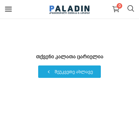
0
PC კომპიუტერები და
ნაწილები
თქვენი კალათა ცარიელია
ნოუთბუქები და ნაწილები
შეუკვეთე ახლავე
მონიტორები
მობილურები
პერიფერია და აქსესუარები
სერვისები
ბლოგი