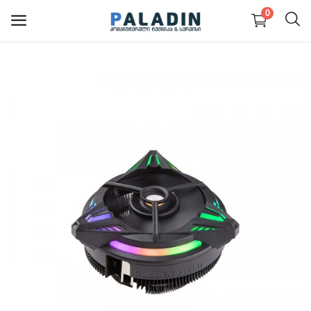
0
PC კომპიუტერები და
ნაწილები
ნოუთბუქები და ნაწილები
მონიტორები
მობილურები
პერიფერია და აქსესუარები
სერვისები
ბლოგი