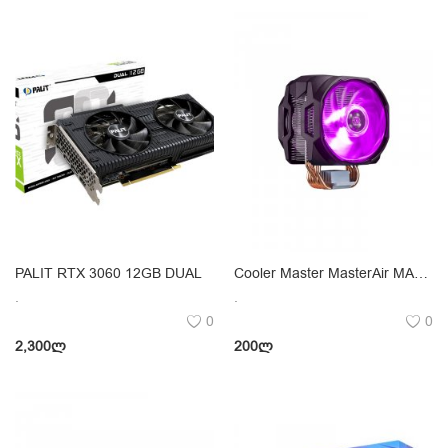
PALIT RTX 3060 12GB DUAL
Cooler Master MasterAir MA610P
.
.
0
0
2,300
ლ
200
ლ