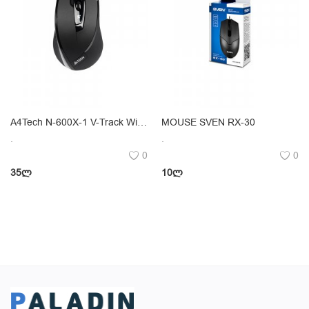
A4Tech N-600X-1 V-Track Wired Mouse Black
MOUSE SVEN RX-30
.
.
0
0
35
ლ
10
ლ