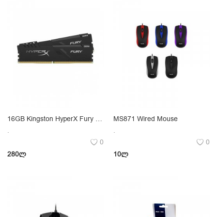
16GB Kingston HyperX Fury DDR4 3200MHz
MS871 Wired Mouse
.
.
0
0
280
ლ
10
ლ