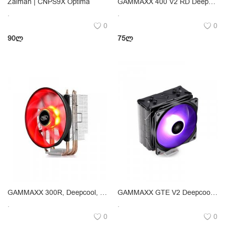
Zalman | CNPS9X Optima
GAMMAXX 400 V2 RD Deepcool, Universal CPU Cooler 130w, LGA1200,1151,1155,1366,775,FM1,AM2
.
.
0
0
90
ლ
75
ლ
GAMMAXX 300R, Deepcool, Universal CPU Cooler1.8W, 120X251156,1155,1366,775,FM1,AM2,AM3
GAMMAXX GTE V2 Deepcool, Universal CPU Cooler , RGB
.
.
0
0