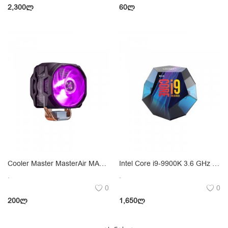
2,300
ლ
60
ლ
Cooler Master MasterAir MA610P
Intel Core i9-9900K 3.6 GHz LGA 1151
.
.
0
0
200
ლ
1,650
ლ