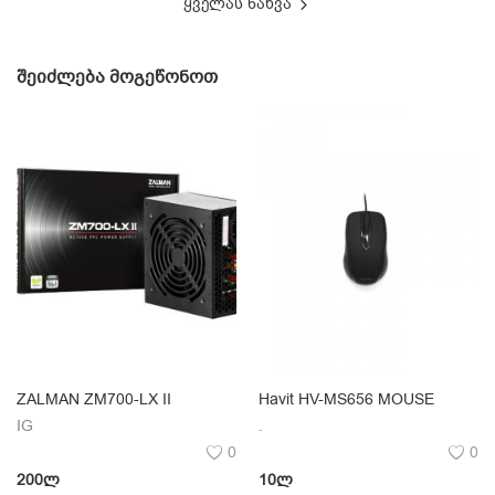
ყველას ნახვა
ᲨᲔᲘᲫᲚᲔᲑᲐ ᲛᲝᲒᲔᲬᲝᲜᲝᲗ
ZALMAN ZM700-LX II
Havit HV-MS656 MOUSE
IG
.
0
0
200
ლ
10
ლ