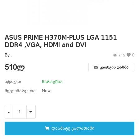
სურვილების სია
კონტაქტი
ASUS PRIME H370M-PLUS LGA 1151
ტელ:599 22 16 11; 555 31 44 34
DDR4 ,VGA, HDMI and DVI
By
.
715
0
Შესვლა
510
ლ
კითხვის დასმა
დარეგისტრირება
სტატუსი
მარაგშია
ადგილმდებარეობა
მდგომარეობა
New
-
+
დაამატე კალათაში