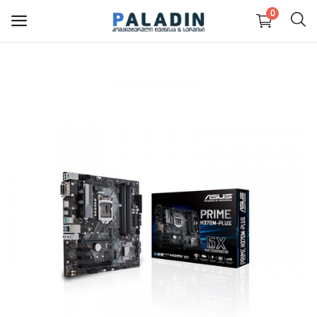
0
PC კომპიუტერები და
ნაწილები
ნოუთბუქები და ნაწილები
მონიტორები
მობილურები
პერიფერია და აქსესუარები
სერვისები
ბლოგი