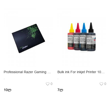
Professional Razer Gaming Mouse Pad 320mm X 240mm
Bulk ink For inkjet Printer 100ML
.
.
0
0
10
ლ
7
ლ