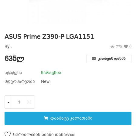
სურვილების სია
კონტაქტი
ASUS Prime Z390-P LGA1151
ტელ:599 22 16 11; 555 31 44 34
By
.
779
0
Შესვლა
635
ლ
კითხვის დასმა
დარეგისტრირება
სტატუსი
მარაგშია
მდგომარეობა
New
ადგილმდებარეობა
-
+
დაამატე კალათაში
Სურვილების სიაში დამატება