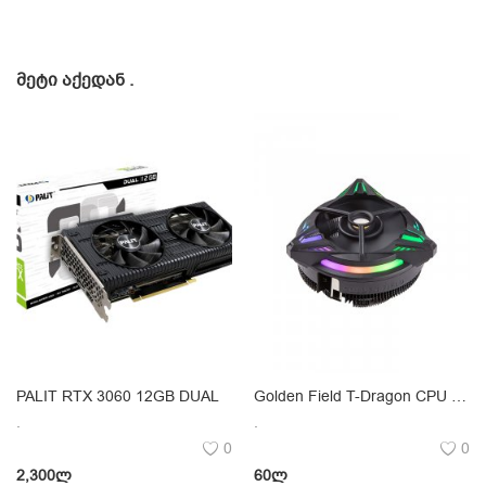
ᲛᲔᲢᲘ ᲐᲥᲔᲓᲐᲜ
.
PALIT RTX 3060 12GB DUAL
Golden Field T-Dragon CPU Universal Cooler 90W
.
.
0
0
2,300
ლ
60
ლ