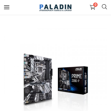
0
PC კომპიუტერები და
ნაწილები
ნოუთბუქები და ნაწილები
მონიტორები
მობილურები
პერიფერია და აქსესუარები
სერვისები
ბლოგი