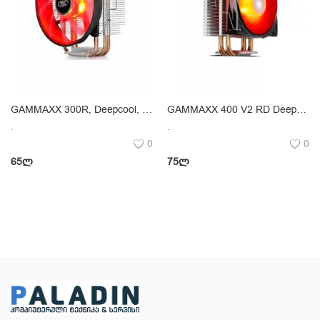
GAMMAXX 300R, Deepcool, Universal CPU Cooler1.8W, 120X251156,1155,1366,775,FM1,AM2,AM3
GAMMAXX 400 V2 RD Deepcool, Universal CPU Cooler 130w, LGA1200,1151,1155,1366,775,FM1,AM2
.
.
0
0
65
ლ
75
ლ