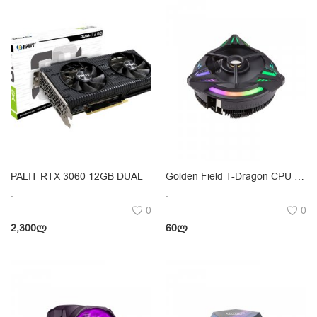
PALIT RTX 3060 12GB DUAL
Golden Field T-Dragon CPU Universal Cooler 90W
.
.
0
0
2,300
ლ
60
ლ