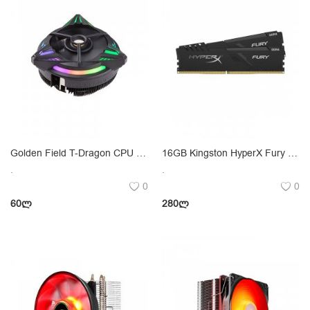
Golden Field T-Dragon CPU Universal Cooler 90W
16GB Kingston HyperX Fury DDR4 3200MHz
.
.
0
0
60
ლ
280
ლ