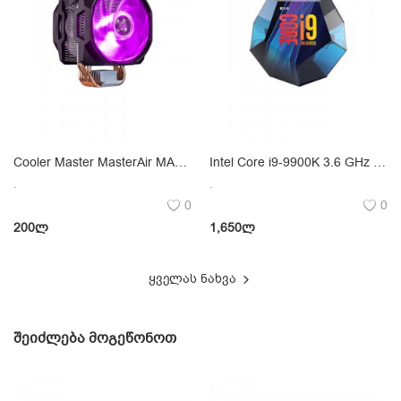
Cooler Master MasterAir MA610P
Intel Core i9-9900K 3.6 GHz LGA 1151
.
.
0
0
200
ლ
1,650
ლ
ყველას ნახვა
ᲨᲔᲘᲫᲚᲔᲑᲐ ᲛᲝᲒᲔᲬᲝᲜᲝᲗ