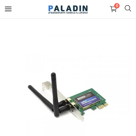
0
PC კომპიუტერები და
ნაწილები
ნოუთბუქები და ნაწილები
მონიტორები
მობილურები
პერიფერია და აქსესუარები
სერვისები
ბლოგი